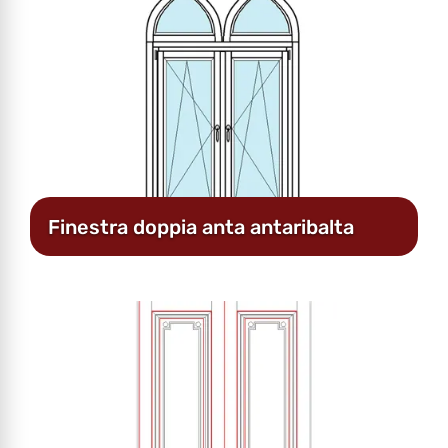
Finestra doppia anta antaribalta