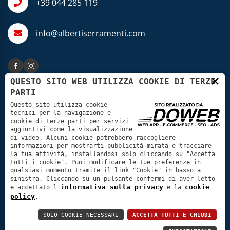
+39 044 285 119
info@albertiserramenti.com
×
QUESTO SITO WEB UTILIZZA COOKIE DI TERZE
PARTI
Questo sito utilizza cookie
tecnici per la navigazione e
cookie di terze parti per servizi
aggiuntivi come la visualizzazione
© 2025 F.lli Alberti Loris e Claudio s.n.c. | P.IVA:
di video. Alcuni cookie potrebbero raccogliere
informazioni per mostrarti pubblicità mirata e tracciare
02376010233 | N. Rea: VR23430
la tua attività, installandosi solo cliccando su "Accetta
tutti i cookie". Puoi modificare le tue preferenze in
qualsiasi momento tramite il link "Cookie" in basso a
Informativa sulla privacy
sinistra. Cliccando su un pulsante confermi di aver letto
informativa sulla privacy
cookie
Cookie policy
e accettato l'
e la
policy
.
Dichiarazione di accessibilità
SOLO COOKIE NECESSARI
ACCETTA TUTTI E CHIUDI